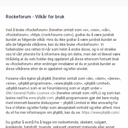
Rockeforum - Vilkår for bruk
Ved å bruke «Rockeforum» (heretter omtalt som «vi», «oss», «vår»,
«Rockeforum», «https://rock-forums.com»), godtar du å være juridisk
bundet av følgende vilkår. Hvis du ikke godtar å være juridisk bundet av
alle de følgende vilkårene, kan du ikke bruke «Rockeforum». Vi
forbeholder oss retten til når som helst å endre disse, og vi vil strekke
oss til vårt ytterste for å informere deg om dette, men det vil likevel være
tilrådelig at du selv holder deg oppdatert på disse ettersom fortsatt bruk
av «Rockeforum» etter endringer innebærer at du er juridisk bundet av
disse vilkårene etter de er oppdatert og/eller utvidet.
Foraene våre kjører på phpBB (heretter omtalt som «de», «dem», «deres»,
«sine», «phpBB-programvare», «www.phpbb.com», «phpBB Limited»,
«phpBB-team») som er en forumløsning som er utgitt under «
GNU General Public License v2
» (heretter omtalt som «GPL») og som kan
lastes ned fra
www.phpbb.com
. phpBB-programvaren gjør det bare mulig
med Internett-baserte diskusjoner – phpBB Limited er ikke ansvarlig for
hva vi tillater og/eller forbyr som akseptabelt innhold og/eller atferd. Hvis
du vil ha mer informasjon om phpBB, kan du se:
https://www.phpbb.com/
.
Du godtar å avstå fra å legge inn nedsettende, obskønt, vulgært,
krenkende, hatefullt, truende, seksuelt orientert materiale eller annet