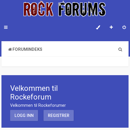
S
FORUMINDEKS
ø
k
Velkommen til
Rockeforum
Velkommen til Rockeforumer
LOGG INN
REGISTRER