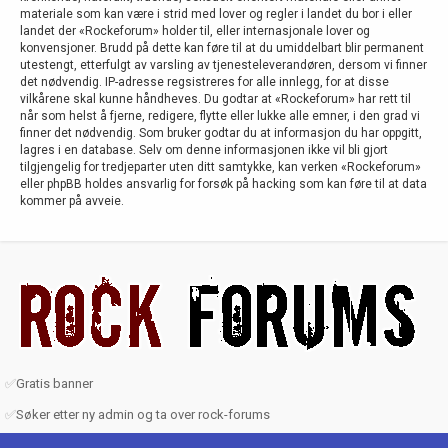
materiale som kan være i strid med lover og regler i landet du bor i eller
landet der «Rockeforum» holder til, eller internasjonale lover og
konvensjoner. Brudd på dette kan føre til at du umiddelbart blir permanent
utestengt, etterfulgt av varsling av tjenesteleverandøren, dersom vi finner
det nødvendig. IP-adresse regsistreres for alle innlegg, for at disse
vilkårene skal kunne håndheves. Du godtar at «Rockeforum» har rett til
når som helst å fjerne, redigere, flytte eller lukke alle emner, i den grad vi
finner det nødvendig. Som bruker godtar du at informasjon du har oppgitt,
lagres i en database. Selv om denne informasjonen ikke vil bli gjort
tilgjengelig for tredjeparter uten ditt samtykke, kan verken «Rockeforum»
eller phpBB holdes ansvarlig for forsøk på hacking som kan føre til at data
kommer på avveie.
✅
Gratis banner
✅
Søker etter ny admin og ta over rock-forums