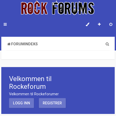
S
FORUMINDEKS
ø
k
Velkommen til
Rockeforum
Velkommen til Rockeforumer
LOGG INN
REGISTRER