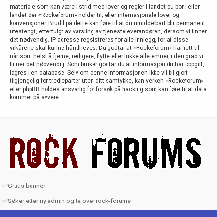
materiale som kan være i strid med lover og regler i landet du bor i eller
landet der «Rockeforum» holder til, eller internasjonale lover og
konvensjoner. Brudd på dette kan føre til at du umiddelbart blir permanent
utestengt, etterfulgt av varsling av tjenesteleverandøren, dersom vi finner
det nødvendig. IP-adresse regsistreres for alle innlegg, for at disse
vilkårene skal kunne håndheves. Du godtar at «Rockeforum» har rett til
når som helst å fjerne, redigere, flytte eller lukke alle emner, i den grad vi
finner det nødvendig. Som bruker godtar du at informasjon du har oppgitt,
lagres i en database. Selv om denne informasjonen ikke vil bli gjort
tilgjengelig for tredjeparter uten ditt samtykke, kan verken «Rockeforum»
eller phpBB holdes ansvarlig for forsøk på hacking som kan føre til at data
kommer på avveie.
✅
Gratis banner
✅
Søker etter ny admin og ta over rock-forums