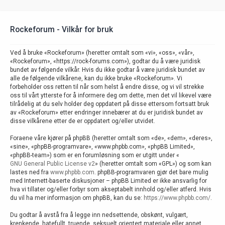
Rockeforum - Vilkår for bruk
Ved å bruke «Rockeforum» (heretter omtalt som «vi», «oss», «vår»,
«Rockeforum», «https://rock-forums.com»), godtar du å være juridisk
bundet av følgende vilkår. Hvis du ikke godtar å være juridisk bundet av
alle de følgende vilkårene, kan du ikke bruke «Rockeforum». Vi
forbeholder oss retten til når som helst å endre disse, og vi vil strekke
oss til vårt ytterste for å informere deg om dette, men det vil likevel være
tilrådelig at du selv holder deg oppdatert på disse ettersom fortsatt bruk
av «Rockeforum» etter endringer innebærer at du er juridisk bundet av
disse vilkårene etter de er oppdatert og/eller utvidet.
Foraene våre kjører på phpBB (heretter omtalt som «de», «dem», «deres»,
«sine», «phpBB-programvare», «www.phpbb.com», «phpBB Limited»,
«phpBB-team») som er en forumløsning som er utgitt under «
GNU General Public License v2
» (heretter omtalt som «GPL») og som kan
lastes ned fra
www.phpbb.com
. phpBB-programvaren gjør det bare mulig
med Internett-baserte diskusjoner – phpBB Limited er ikke ansvarlig for
hva vi tillater og/eller forbyr som akseptabelt innhold og/eller atferd. Hvis
du vil ha mer informasjon om phpBB, kan du se:
https://www.phpbb.com/
.
Du godtar å avstå fra å legge inn nedsettende, obskønt, vulgært,
krenkende, hatefullt, truende, seksuelt orientert materiale eller annet