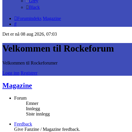
Grey
Black
Forumindeks
Magazine
Søk
Det er nå 08 aug 2026, 07:03
Velkommen til Rockeforum
Velkommen til Rockeforumer
Logg inn
Registrer
Magazine
Forum
Emner
Innlegg
Siste innlegg
Feedback
Give Fanzine / Magazine feedback.