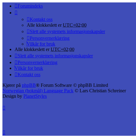
Forumindeks
Kontakt oss
Alle klokkeslett er
UTC+02:00
Slett alle systemets informasjonskapsler
Personvernerklæring
Vilkår for bruk
Alle klokkeslett er
UTC+02:00
Slett alle systemets informasjonskapsler
Personvernerklæring
Vilkår for bruk
Kontakt oss
Kjører på
phpBB
® Forum Software © phpBB Limited
Norwegian (bokmål) Language Pack
© Lars Christian Schreiner
Design by
PlanetStyles