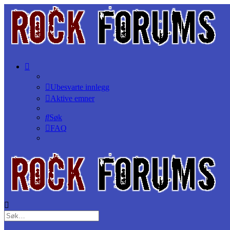
Ubesvarte innlegg
Aktive emner
Søk
FAQ