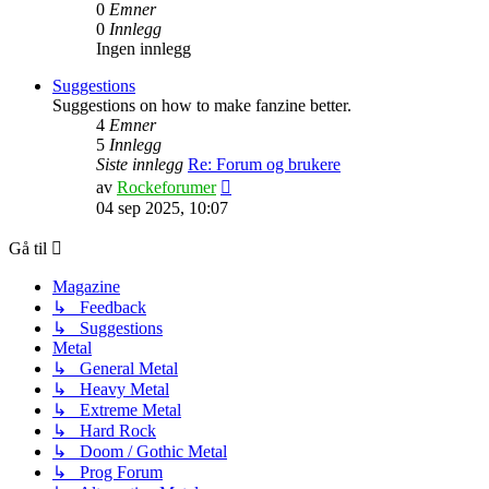
0
Emner
0
Innlegg
Ingen innlegg
Suggestions
Suggestions on how to make fanzine better.
4
Emner
5
Innlegg
Siste innlegg
Re: Forum og brukere
Vis
av
Rockeforumer
siste
04 sep 2025, 10:07
innlegg
Gå til
Magazine
↳ Feedback
↳ Suggestions
Metal
↳ General Metal
↳ Heavy Metal
↳ Extreme Metal
↳ Hard Rock
↳ Doom / Gothic Metal
↳ Prog Forum