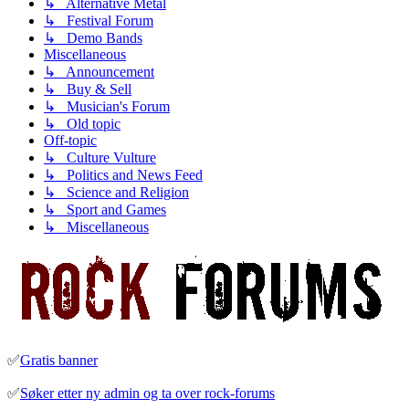
↳ Alternative Metal
↳ Festival Forum
↳ Demo Bands
Miscellaneous
↳ Announcement
↳ Buy & Sell
↳ Musician's Forum
↳ Old topic
Off-topic
↳ Culture Vulture
↳ Politics and News Feed
↳ Science and Religion
↳ Sport and Games
↳ Miscellaneous
✅
Gratis banner
✅
Søker etter ny admin og ta over rock-forums