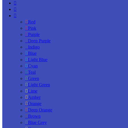
Red
Pink
Purple
Deep Purple
Indigo
Blue
Light Blue
Cyan
Teal
Green
Light Green
Lime
Amber
Orange
Deep Orange
Brown
Blue Grey