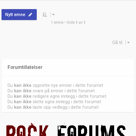
Nytt emne
1 emne • Side
1
av
1
Gå til
Forumtillatelser
Du
kan ikke
opprette nye emner i dette forumet
Du
kan ikke
svare på emner i dette forumet
Du
kan ikke
redigere egne innlegg i dette forumet
Du
kan ikke
slette egne innlegg i dette forumet
Du
kan ikke
laste opp vedlegg i dette forumet