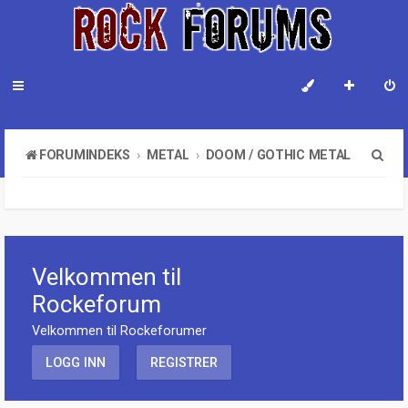
S
FORUMINDEKS
METAL
DOOM / GOTHIC METAL
ø
k
Velkommen til
Rockeforum
Velkommen til Rockeforumer
LOGG INN
REGISTRER