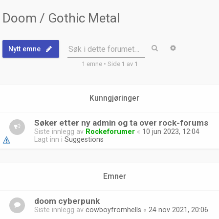
Doom / Gothic Metal
Søk
Avansert sø
Søk i dette forumet…
Nytt emne
1 emne • Side
1
av
1
Kunngjøringer
Søker etter ny admin og ta over rock-forums
Siste innlegg av
Rockeforumer
«
10 jun 2023, 12:04
Lagt inn i
Suggestions
Emner
doom cyberpunk
Siste innlegg av
cowboyfromhells
«
24 nov 2021, 20:06