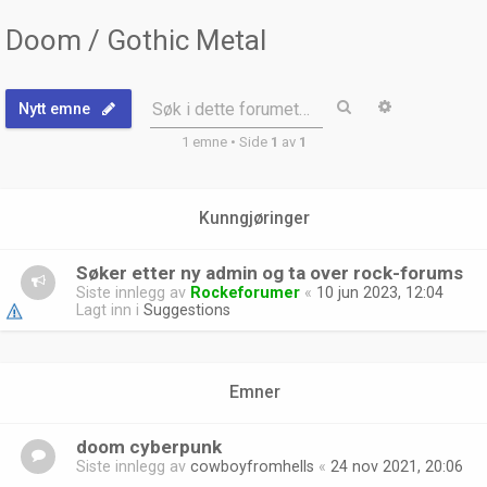
Doom / Gothic Metal
Søk
Avansert sø
Søk i dette forumet…
Nytt emne
1 emne • Side
1
av
1
Kunngjøringer
Søker etter ny admin og ta over rock-forums
Siste innlegg av
Rockeforumer
«
10 jun 2023, 12:04
Lagt inn i
Suggestions
Emner
doom cyberpunk
Siste innlegg av
cowboyfromhells
«
24 nov 2021, 20:06