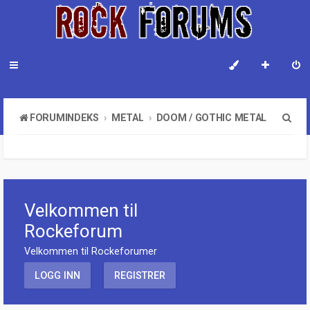
S
FORUMINDEKS
METAL
DOOM / GOTHIC METAL
ø
k
Velkommen til
Rockeforum
Velkommen til Rockeforumer
LOGG INN
REGISTRER