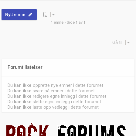
Nytt emne
1 emne • Side
1
av
1
Gå til
Forumtillatelser
Du
kan ikke
opprette nye emner i dette forumet
Du
kan ikke
svare på emner i dette forumet
Du
kan ikke
redigere egne innlegg i dette forumet
Du
kan ikke
slette egne innlegg i dette forumet
Du
kan ikke
laste opp vedlegg i dette forumet