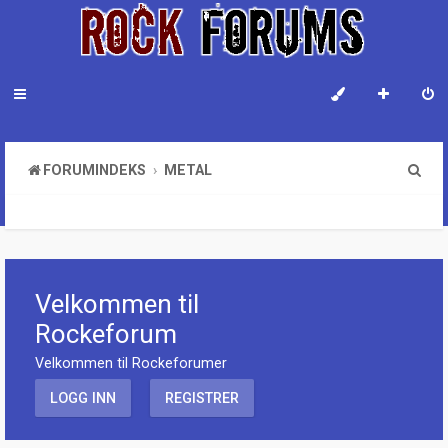
S
FORUMINDEKS
METAL
ø
PROG FORUM
k
Velkommen til
Rockeforum
Velkommen til Rockeforumer
LOGG INN
REGISTRER