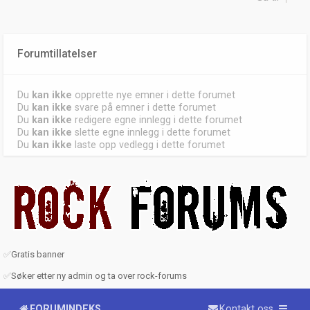
Forumtillatelser
Du
kan ikke
opprette nye emner i dette forumet
Du
kan ikke
svare på emner i dette forumet
Du
kan ikke
redigere egne innlegg i dette forumet
Du
kan ikke
slette egne innlegg i dette forumet
Du
kan ikke
laste opp vedlegg i dette forumet
✅
Gratis banner
✅
Søker etter ny admin og ta over rock-forums
FORUMINDEKS
Kontakt oss