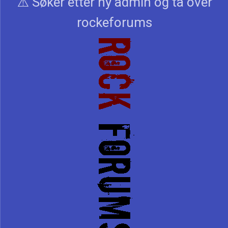
⚠️ Søker etter ny admin og ta over
rockeforums