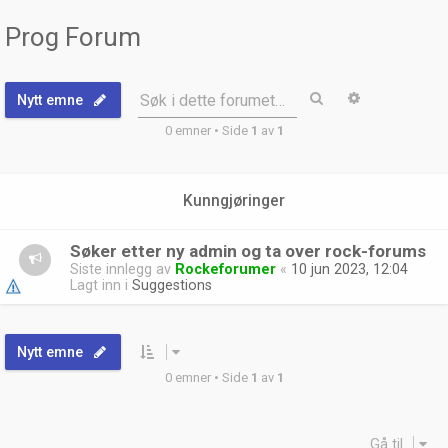
Prog Forum
Søk
Avansert sø
Søk i dette forumet…
Nytt emne
0 emner • Side
1
av
1
Kunngjøringer
Søker etter ny admin og ta over rock-forums
Siste innlegg av
Rockeforumer
«
10 jun 2023, 12:04
Lagt inn i
Suggestions
Nytt emne
0 emner • Side
1
av
1
Gå til