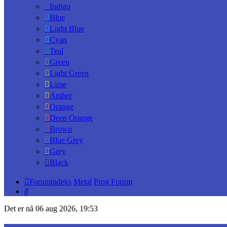
Indigo
Blue
Light Blue
Cyan
Teal
Green
Light Green
Lime
Amber
Orange
Deep Orange
Brown
Blue Grey
Grey
Black
Forumindeks
Metal
Prog Forum
Søk
Det er nå 06 aug 2026, 19:53