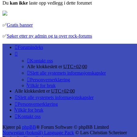
Du
kan ikke
laste opp vedlegg i dette forumet
✅
Gratis banner
✅
Søker etter ny admin og ta over rock-forums
Forumindeks
Kontakt oss
Alle klokkeslett er
UTC+02:00
Slett alle systemets informasjonskapsler
Personvernerklæring
Vilkår for bruk
Alle klokkeslett er
UTC+02:00
Slett alle systemets informasjonskapsler
Personvernerklæring
Vilkår for bruk
Kontakt oss
Kjører på
phpBB
® Forum Software © phpBB Limited
Norwegian (bokmål) Language Pack
© Lars Christian Schreiner