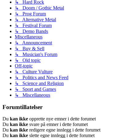
↳ Hard Rock
↳ Doom / Gothic Metal
↳ Prog Forum
↳ Alternative Metal
↳ Festival Forum
↳ Demo Bands
Miscellaneous
↳ Announcement
↳ Buy & Sell
↳ Musician's Forum
↳ Old topic
Off-topic
↳ Culture Vulture
↳ Politics and News Feed
↳ Science and Religion
↳ Sport and Games
↳ Miscellaneous
Forumtillatelser
Du
kan ikke
opprette nye emner i dette forumet
Du
kan ikke
svare på emner i dette forumet
Du
kan ikke
redigere egne innlegg i dette forumet
Du
kan ikke
slette egne innlegg i dette forumet