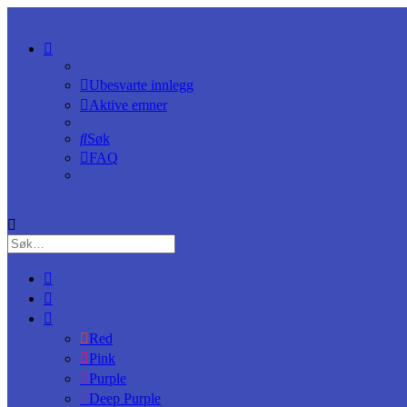
Ubesvarte innlegg
Aktive emner
Søk
FAQ
Red
Pink
Purple
Deep Purple