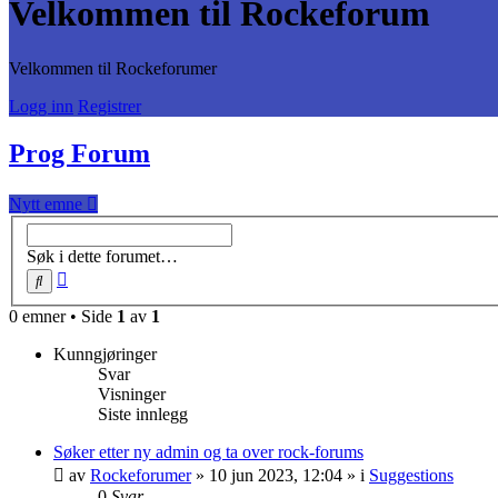
Velkommen til Rockeforum
Velkommen til Rockeforumer
Logg inn
Registrer
Prog Forum
Nytt emne
Søk i dette forumet…
Avansert
Søk
søk
0 emner • Side
1
av
1
Kunngjøringer
Svar
Visninger
Siste innlegg
Søker etter ny admin og ta over rock-forums
av
Rockeforumer
»
10 jun 2023, 12:04
» i
Suggestions
0
Svar