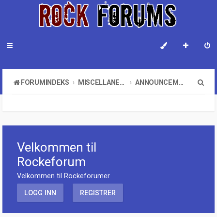
S
FORUMINDEKS
MISCELLANEOUS
ANNOUNCEMENT
ø
k
Velkommen til
Rockeforum
Velkommen til Rockeforumer
LOGG INN
REGISTRER