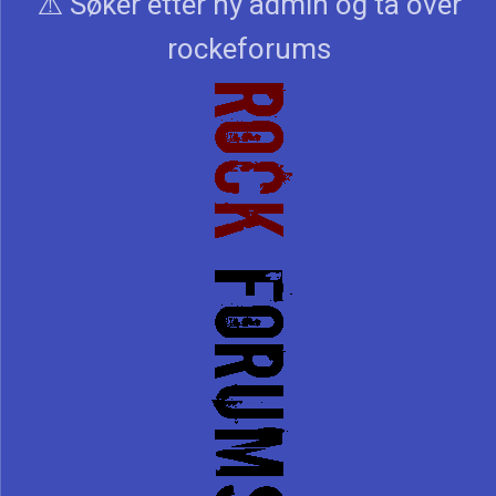
⚠️ Søker etter ny admin og ta over
rockeforums