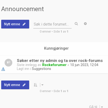
Announcement
Søk
Avansert sø
Søk i dette forumet…
Nytt emne
0 emner • Side
1
av
1
Kunngjøringer
Søker etter ny admin og ta over rock-forums
Siste innlegg av
Rockeforumer
«
10 jun 2023, 12:04
Lagt inn i
Suggestions
Nytt emne
0 emner • Side
1
av
1
Gå til