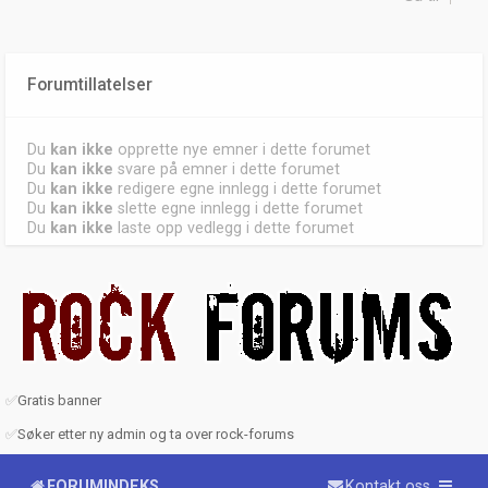
Forumtillatelser
Du
kan ikke
opprette nye emner i dette forumet
Du
kan ikke
svare på emner i dette forumet
Du
kan ikke
redigere egne innlegg i dette forumet
Du
kan ikke
slette egne innlegg i dette forumet
Du
kan ikke
laste opp vedlegg i dette forumet
✅
Gratis banner
✅
Søker etter ny admin og ta over rock-forums
FORUMINDEKS
Kontakt oss