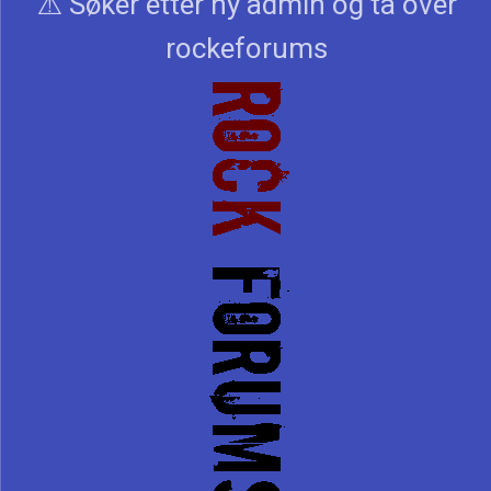
⚠️ Søker etter ny admin og ta over
rockeforums