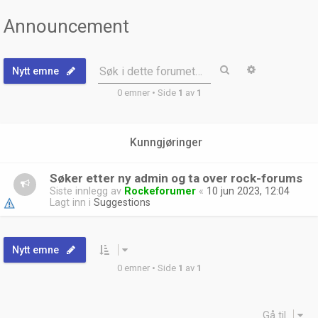
Announcement
Søk
Avansert sø
Søk i dette forumet…
Nytt emne
0 emner • Side
1
av
1
Kunngjøringer
Søker etter ny admin og ta over rock-forums
Siste innlegg av
Rockeforumer
«
10 jun 2023, 12:04
Lagt inn i
Suggestions
Nytt emne
0 emner • Side
1
av
1
Gå til