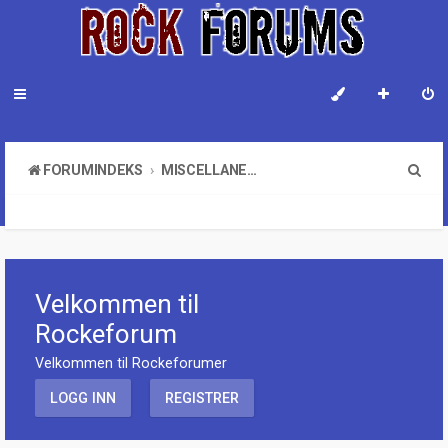
S
FORUMINDEKS
MISCELLANEOUS
ø
ANNOUNCEMENT
k
Velkommen til
Rockeforum
Velkommen til Rockeforumer
LOGG INN
REGISTRER