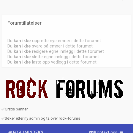
Forumtillatelser
Du
kan ikke
opprette nye emner i dette forumet
Du
kan ikke
svare på emner i dette forumet
Du
kan ikke
redigere egne innlegg i dette forumet
Du
kan ikke
slette egne innlegg i dette forumet
Du
kan ikke
laste opp vedlegg i dette forumet
✅
Gratis banner
✅
Søker etter ny admin og ta over rock-forums
FORUMINDEKS
Kontakt oss