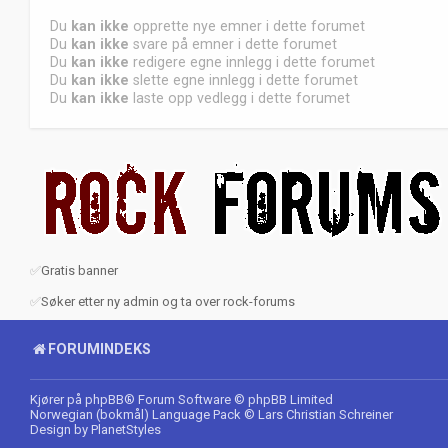
Du
kan ikke
opprette nye emner i dette forumet
Du
kan ikke
svare på emner i dette forumet
Du
kan ikke
redigere egne innlegg i dette forumet
Du
kan ikke
slette egne innlegg i dette forumet
Du
kan ikke
laste opp vedlegg i dette forumet
✅
Gratis banner
✅
Søker etter ny admin og ta over rock-forums
FORUMINDEKS
Kjører på
phpBB
® Forum Software © phpBB Limited
Norwegian (bokmål) Language Pack
© Lars Christian Schreiner
Design by
PlanetStyles