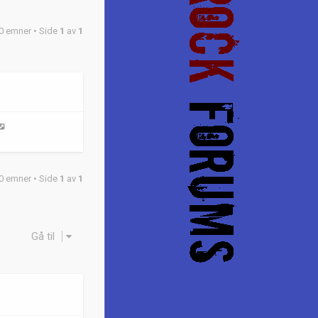
0 emner • Side
1
av
1
0 emner • Side
1
av
1
Gå til