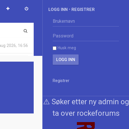
LOGG INN
•
REGISTRER
S
ø
aug 2026, 16:56
Husk meg
k
Registrer
⚠️ Søker etter ny admin og
ta over rockeforums