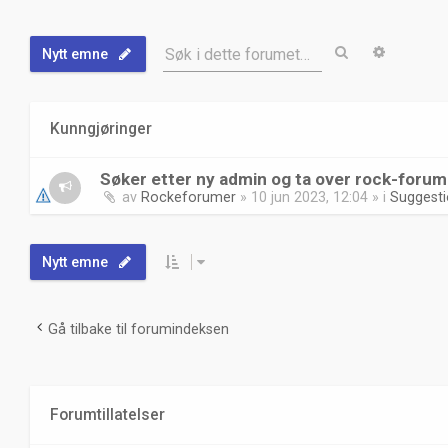
Søk
Avanser
Søk i dette forumet…
Nytt emne
Kunngjøringer
Søker etter ny admin og ta over rock-forum
av
Rockeforumer
»
10 jun 2023, 12:04
» i
Suggest
Nytt emne
Gå tilbake til forumindeksen
Forumtillatelser