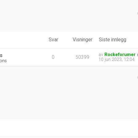
t søk
Svar
Visninger
Siste innlegg
s
av
Rockeforumer
0
50399
10 jun 2023, 12:04
ions