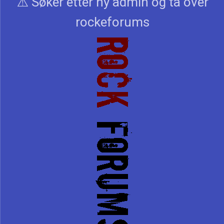
⚠️ Søker etter ny admin og ta over
rockeforums