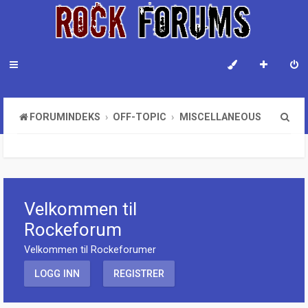
S
FORUMINDEKS
OFF-TOPIC
MISCELLANEOUS
ø
k
Velkommen til
Rockeforum
Velkommen til Rockeforumer
LOGG INN
REGISTRER