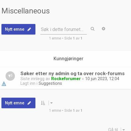
Miscellaneous
Søk
Avansert sø
Søk i dette forumet…
Nytt emne
1 emne • Side
1
av
1
Kunngjøringer
Søker etter ny admin og ta over rock-forums
Siste innlegg av
Rockeforumer
«
10 jun 2023, 12:04
Lagt inn i
Suggestions
Nytt emne
1 emne • Side
1
av
1
Gå til