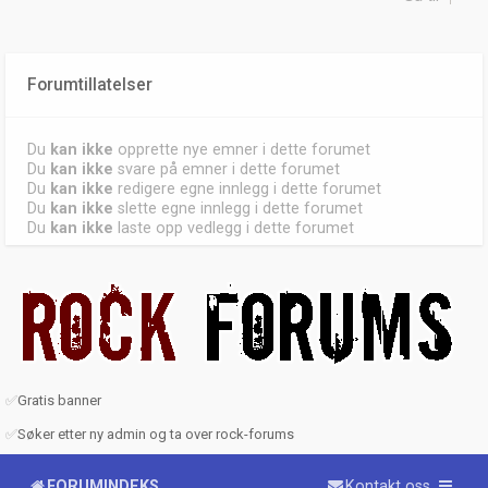
Forumtillatelser
Du
kan ikke
opprette nye emner i dette forumet
Du
kan ikke
svare på emner i dette forumet
Du
kan ikke
redigere egne innlegg i dette forumet
Du
kan ikke
slette egne innlegg i dette forumet
Du
kan ikke
laste opp vedlegg i dette forumet
✅
Gratis banner
✅
Søker etter ny admin og ta over rock-forums
FORUMINDEKS
Kontakt oss