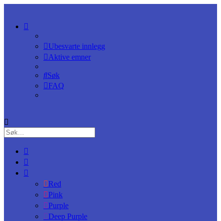
Ubesvarte innlegg
Aktive emner
Søk
FAQ
Red
Pink
Purple
Deep Purple