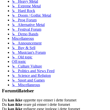
↳ Heavy Metal
↳ Extreme Metal
↳ Hard Rock
↳ Doom / Gothic Metal
↳ Prog Forum
↳ Alternative Metal
↳ Festival Forum
↳ Demo Bands
Miscellaneous
↳ Announcement
↳ Buy & Sell
↳ Musician's Forum
↳ Old topic
Off-topic
↳ Culture Vulture
↳ Politics and News Feed
↳ Science and Religion
↳ Sport and Games
↳ Miscellaneous
Forumtillatelser
Du
kan ikke
opprette nye emner i dette forumet
Du
kan ikke
svare på emner i dette forumet
Du
kan ikke
redigere egne innlegg i dette forumet