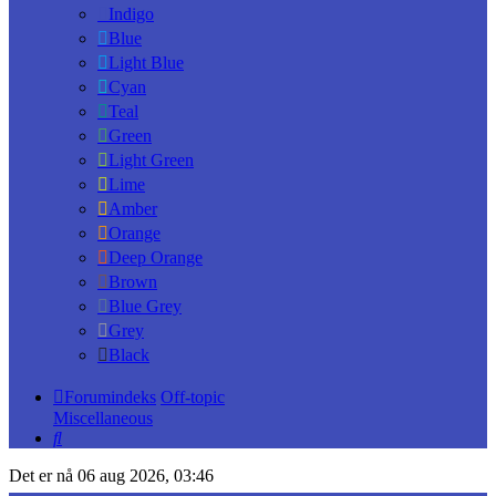
Indigo
Blue
Light Blue
Cyan
Teal
Green
Light Green
Lime
Amber
Orange
Deep Orange
Brown
Blue Grey
Grey
Black
Forumindeks
Off-topic
Miscellaneous
Søk
Det er nå 06 aug 2026, 03:46