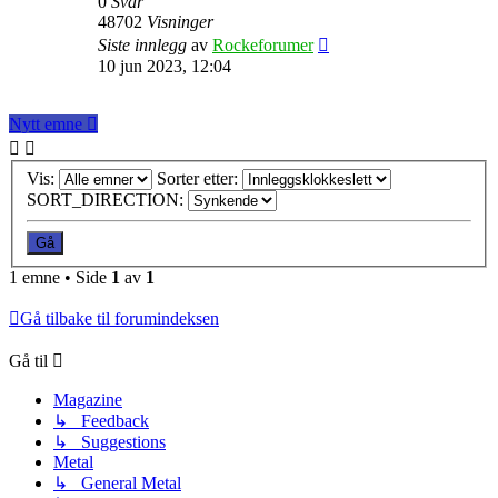
0
Svar
48702
Visninger
Siste innlegg
av
Rockeforumer
10 jun 2023, 12:04
Nytt emne
Vis:
Sorter etter:
SORT_DIRECTION:
1 emne • Side
1
av
1
Gå tilbake til forumindeksen
Gå til
Magazine
↳ Feedback
↳ Suggestions
Metal
↳ General Metal