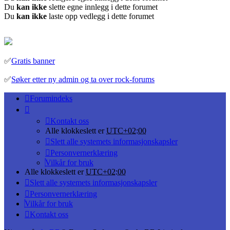
Du
kan ikke
slette egne innlegg i dette forumet
Du
kan ikke
laste opp vedlegg i dette forumet
✅
Gratis banner
✅
Søker etter ny admin og ta over rock-forums
Forumindeks
Kontakt oss
Alle klokkeslett er
UTC+02:00
Slett alle systemets informasjonskapsler
Personvernerklæring
Vilkår for bruk
Alle klokkeslett er
UTC+02:00
Slett alle systemets informasjonskapsler
Personvernerklæring
Vilkår for bruk
Kontakt oss