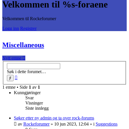
Velkommen til %s-foraene
Velkommen til Rockeforumer
Logg inn
Registrer
Miscellaneous
Nytt emne
Søk i dette forumet…
Avansert
Søk
søk
1 emne • Side
1
av
1
Kunngjøringer
Svar
Visninger
Siste innlegg
Søker etter ny admin og ta over rock-forums
av
Rockeforumer
»
10 jun 2023, 12:04
» i
Suggestions