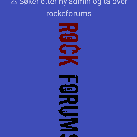
⚠️ Søker etter ny admin og ta over
rockeforums