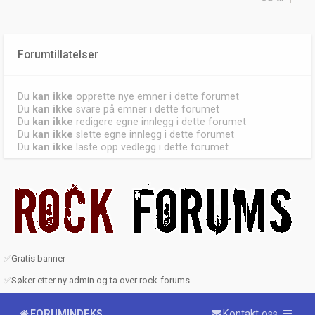
Forumtillatelser
Du
kan ikke
opprette nye emner i dette forumet
Du
kan ikke
svare på emner i dette forumet
Du
kan ikke
redigere egne innlegg i dette forumet
Du
kan ikke
slette egne innlegg i dette forumet
Du
kan ikke
laste opp vedlegg i dette forumet
✅
Gratis banner
✅
Søker etter ny admin og ta over rock-forums
FORUMINDEKS
Kontakt oss