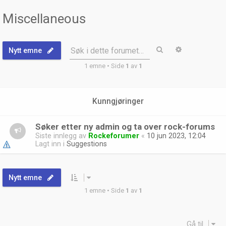
Miscellaneous
Søk
Avansert sø
Søk i dette forumet…
Nytt emne
1 emne • Side
1
av
1
Kunngjøringer
Søker etter ny admin og ta over rock-forums
Siste innlegg av
Rockeforumer
«
10 jun 2023, 12:04
Lagt inn i
Suggestions
Nytt emne
1 emne • Side
1
av
1
Gå til