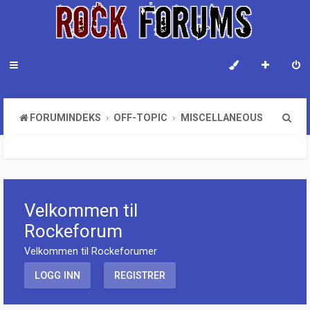
S
FORUMINDEKS
OFF-TOPIC
MISCELLANEOUS
ø
k
Velkommen til
Rockeforum
Velkommen til Rockeforumer
LOGG INN
REGISTRER