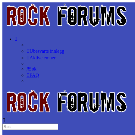
Ubesvarte innlegg
Aktive emner
Søk
FAQ