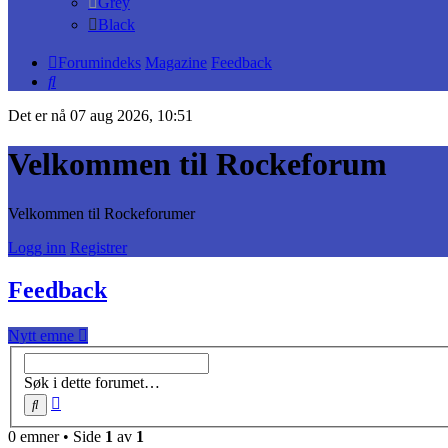
Grey
Black
Forumindeks
Magazine
Feedback
Søk
Det er nå 07 aug 2026, 10:51
Velkommen til Rockeforum
Velkommen til Rockeforumer
Logg inn
Registrer
Feedback
Nytt emne
Søk i dette forumet…
Avansert
Søk
søk
0 emner • Side
1
av
1