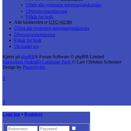
Slett alle systemets informasjonskapsler
Personvernerklæring
Vilkår for bruk
Alle klokkeslett er
UTC+02:00
Slett alle systemets informasjonskapsler
Personvernerklæring
Vilkår for bruk
Kontakt oss
Kjører på
phpBB
® Forum Software © phpBB Limited
Norwegian (bokmål) Language Pack
© Lars Christian Schreiner
Design by
PlanetStyles
Logg inn
•
Registrer