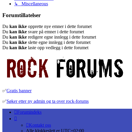
↳ Miscellaneous
Forumtillatelser
Du
kan ikke
opprette nye emner i dette forumet
Du
kan ikke
svare på emner i dette forumet
Du
kan ikke
redigere egne innlegg i dette forumet
Du
kan ikke
slette egne innlegg i dette forumet
Du
kan ikke
laste opp vedlegg i dette forumet
✅
Gratis banner
✅
Søker etter ny admin og ta over rock-forums
Forumindeks
Kontakt oss
Alle klokkeslett er
UTC+02:00