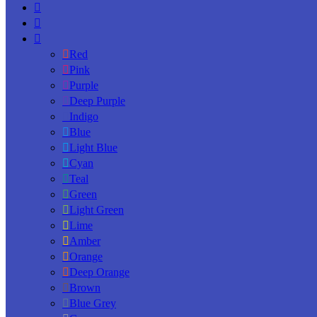
Red
Pink
Purple
Deep Purple
Indigo
Blue
Light Blue
Cyan
Teal
Green
Light Green
Lime
Amber
Orange
Deep Orange
Brown
Blue Grey