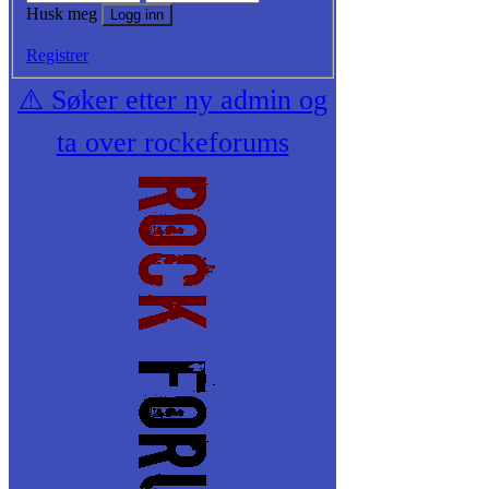
Husk meg
Registrer
⚠️ Søker etter ny admin og
ta over rockeforums