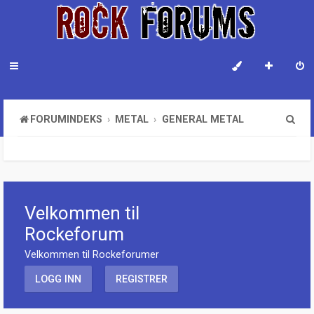
S
FORUMINDEKS
METAL
GENERAL METAL
ø
k
Velkommen til
Rockeforum
Velkommen til Rockeforumer
LOGG INN
REGISTRER