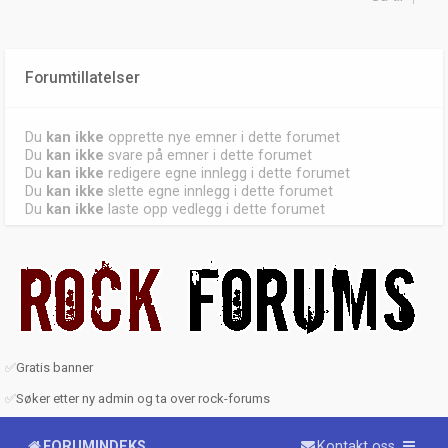
Forumtillatelser
Du
kan ikke
opprette nye emner i dette forumet
Du
kan ikke
svare på emner i dette forumet
Du
kan ikke
redigere egne innlegg i dette forumet
Du
kan ikke
slette egne innlegg i dette forumet
Du
kan ikke
laste opp vedlegg i dette forumet
✅
Gratis banner
✅
Søker etter ny admin og ta over rock-forums
FORUMINDEKS
Kontakt oss