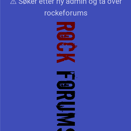
⚠️ Søker etter ny admin og ta over
rockeforums