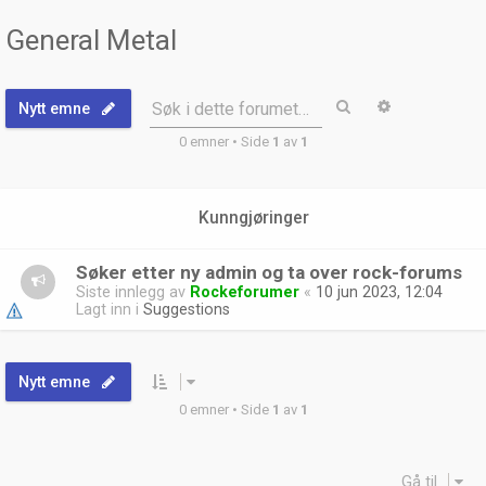
General Metal
Søk
Avansert sø
Søk i dette forumet…
Nytt emne
0 emner • Side
1
av
1
Kunngjøringer
Søker etter ny admin og ta over rock-forums
Siste innlegg av
Rockeforumer
«
10 jun 2023, 12:04
Lagt inn i
Suggestions
Nytt emne
0 emner • Side
1
av
1
Gå til