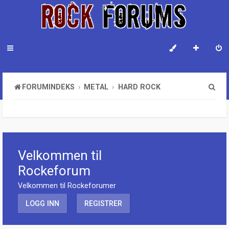
S
FORUMINDEKS
METAL
HARD ROCK
ø
k
Velkommen til
Rockeforum
Velkommen til Rockeforumer
LOGG INN
REGISTRER