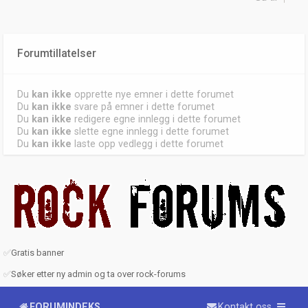
Forumtillatelser
Du
kan ikke
opprette nye emner i dette forumet
Du
kan ikke
svare på emner i dette forumet
Du
kan ikke
redigere egne innlegg i dette forumet
Du
kan ikke
slette egne innlegg i dette forumet
Du
kan ikke
laste opp vedlegg i dette forumet
✅
Gratis banner
✅
Søker etter ny admin og ta over rock-forums
FORUMINDEKS
Kontakt oss