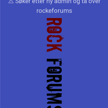
⚠️ Søker etter ny admin og ta over
rockeforums