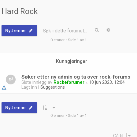
Hard Rock
Søk
Avansert sø
Søk i dette forumet…
Nytt emne
0 emner • Side
1
av
1
Kunngjøringer
Søker etter ny admin og ta over rock-forums
Siste innlegg av
Rockeforumer
«
10 jun 2023, 12:04
Lagt inn i
Suggestions
Nytt emne
0 emner • Side
1
av
1
Gå til