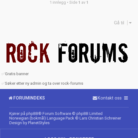
1 innlegg • Side
1
av
1
Gå til
✅
Gratis banner
✅
Søker etter ny admin og ta over rock-forums
FORUMINDEKS
Kontakt oss
Kjører på
phpBB
® Forum Software © phpBB Limited
Norwegian (bokmål) Language Pack
© Lars Christian Schreiner
Design by
PlanetStyles