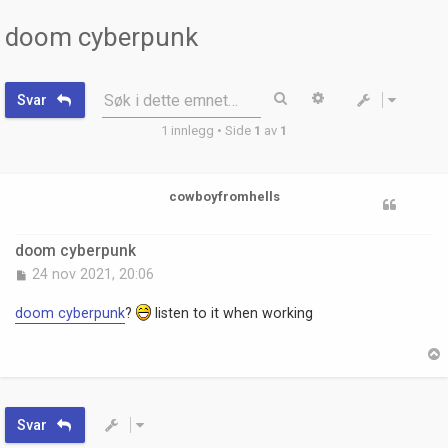
doom cyberpunk
Søk
Avansert søk
Søk i dette emnet…
Svar
1 innlegg • Side
1
av
1
cowboyfromhells
doom cyberpunk
L
24 nov 2021, 20:06
e
g
doom cyberpunk
?
listen to it when working
g
i
n
n
p
p
Svar