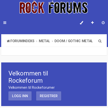
S
FORUMINDEKS
METAL
DOOM / GOTHIC METAL
ø
k
Velkommen til
Rockeforum
Velkommen til Rockeforumer
LOGG INN
REGISTRER