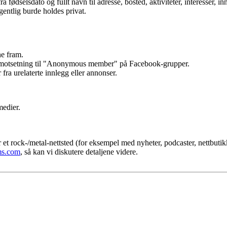
fødselsdato og fullt navn til adresse, bosted, aktiviteter, interesser, inn
gentlig burde holdes privat.
ne fram.
 motsetning til "Anonymous member" på Facebook-grupper.
 fra urelaterte innlegg eller annonser.
medier.
.
et rock-/metal-nettsted (for eksempel med nyheter, podcaster, nettbutikk,
ms.com
, så kan vi diskutere detaljene videre.