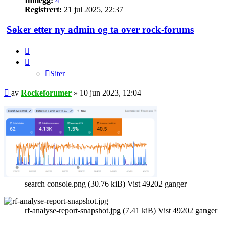
Innlegg:
4
Registrert:
21 jul 2025, 22:37
Søker etter ny admin og ta over rock-forums
Siter
Siter
Legg
av
Rockeforumer
»
10 jun 2023, 12:04
inn
search console.png (30.76 kiB) Vist 49202 ganger
rf-analyse-report-snapshot.jpg (7.41 kiB) Vist 49202 ganger