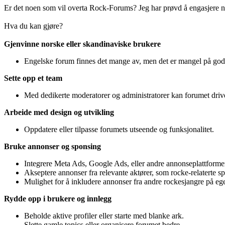
Er det noen som vil overta Rock-Forums? Jeg har prøvd å engasjere nors
Hva du kan gjøre?
Gjenvinne norske eller skandinaviske brukere
Engelske forum finnes det mange av, men det er mangel på gode 
Sette opp et team
Med dedikerte moderatorer og administratorer kan forumet drive
Arbeide med design og utvikling
Oppdatere eller tilpasse forumets utseende og funksjonalitet.
Bruke annonser og sponsing
Integrere Meta Ads, Google Ads, eller andre annonseplattforme
Akseptere annonser fra relevante aktører, som rocke-relaterte sp
Mulighet for å inkludere annonser fra andre rockesjangre på eget
Rydde opp i brukere og innlegg
Beholde aktive profiler eller starte med blanke ark.
Slette gamle topics eller organisere forumet bedre.