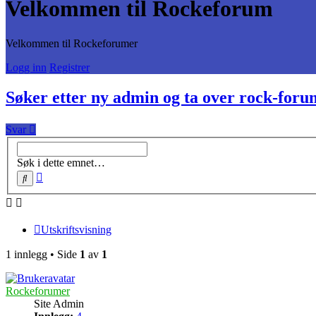
Velkommen til Rockeforum
Velkommen til Rockeforumer
Logg inn
Registrer
Søker etter ny admin og ta over rock-foru
Svar
Søk i dette emnet…
Avansert
Søk
søk
Utskriftsvisning
1 innlegg • Side
1
av
1
Rockeforumer
Site Admin