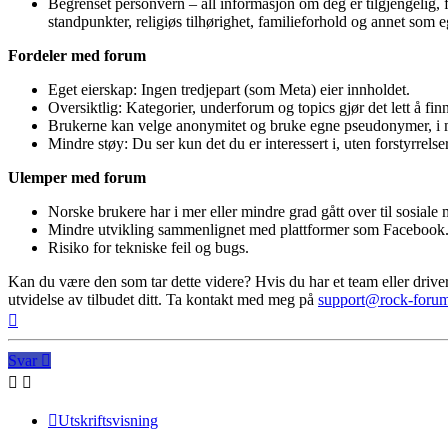
Begrenset personvern – all informasjon om deg er tilgjengelig, fra 
standpunkter, religiøs tilhørighet, familieforhold og annet som e
Fordeler med forum
Eget eierskap: Ingen tredjepart (som Meta) eier innholdet.
Oversiktlig: Kategorier, underforum og topics gjør det lett å fin
Brukerne kan velge anonymitet og bruke egne pseudonymer, i
Mindre støy: Du ser kun det du er interessert i, uten forstyrrelser
Ulemper med forum
Norske brukere har i mer eller mindre grad gått over til sosiale 
Mindre utvikling sammenlignet med plattformer som Facebook
Risiko for tekniske feil og bugs.
Kan du være den som tar dette videre? Hvis du har et team eller driver 
utvidelse av tilbudet ditt. Ta kontakt med meg på
support@rock-foru
Toppen
Svar
Utskriftsvisning