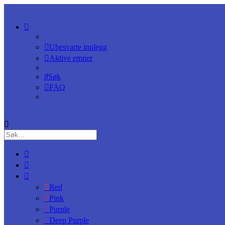
Ubesvarte innlegg
Aktive emner
Søk
FAQ
Red
Pink
Purple
Deep Purple