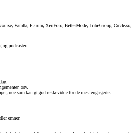
.
course, Vanilla, Flarum, XenForo, BetterMode, TribeGroup, Circle.so,
g og podcaster.
dag.
angementer, osv.
upper, noe som kan gi god rekkevidde for de mest engasjerte.
ller emner.