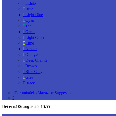
Indigo
Blue
Light Blue
Cyan
Teal
Green
Light Green
Lime
Amber
Orange
Deep Orange
Brown
Blue Grey
Grey
Black
Forumindeks
Magazine
Suggestions
Søk
Det er nå 06 aug 2026, 16:55