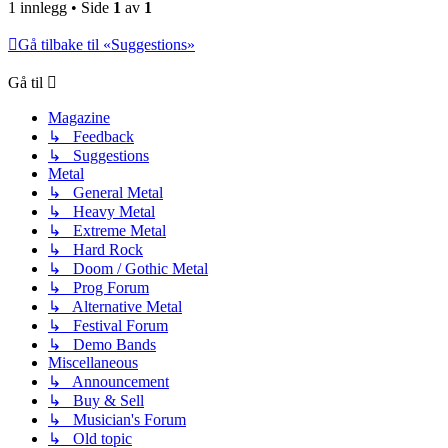
1 innlegg • Side
1
av
1
Gå tilbake til «Suggestions»
Gå til
Magazine
↳ Feedback
↳ Suggestions
Metal
↳ General Metal
↳ Heavy Metal
↳ Extreme Metal
↳ Hard Rock
↳ Doom / Gothic Metal
↳ Prog Forum
↳ Alternative Metal
↳ Festival Forum
↳ Demo Bands
Miscellaneous
↳ Announcement
↳ Buy & Sell
↳ Musician's Forum
↳ Old topic